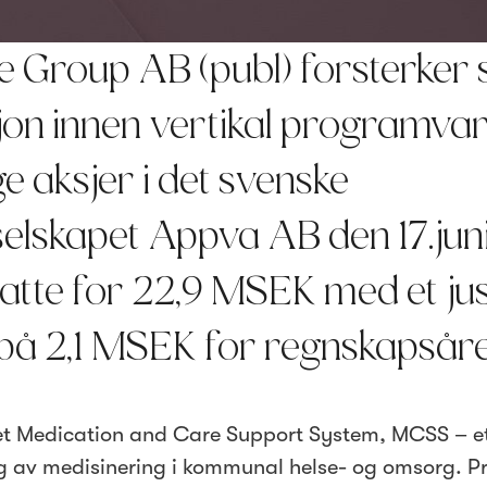
 Group AB (publ) forsterker 
jon innen vertikal programva
e aksjer i det svenske
lskapet Appva AB den 17.juni
atte for 22,9 MSEK med et jus
på 2,1 MSEK for regnskapsåre
et Medication and Care Support System, MCSS – et
ng av medisinering i kommunal helse- og omsorg. P