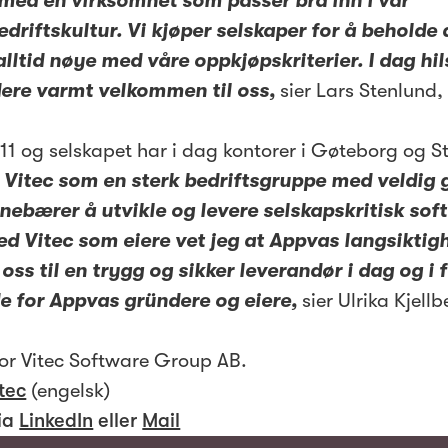
med en virksomhet som passer bra inn i vår
driftskultur. Vi kjøper selskaper for å beholde 
alltid nøye med våre oppkjøpskriterier. I dag hils
ere varmt velkommen til oss,
sier Lars Stenlund,
11 og selskapet har i dag kontorer i Gøteborg og 
e Vitec som en sterk bedriftsgruppe med veldig 
nnebærer å utvikle og levere selskapskritisk soft
ed Vitec som eiere vet jeg at Appvas langsiktigh
oss til en trygg og sikker leverandør i dag og i 
e for Appvas gründere og eiere,
sier Ulrika Kjell
or Vitec Software Group AB.
tec
(engelsk)
ia
LinkedIn
eller
Mail