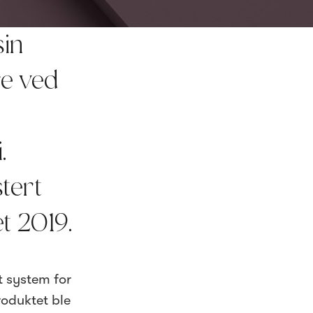
sin
re ved
.
tert
t 2019.
 system for
roduktet ble