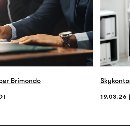
per Brimondo
Skykontor
GI
19.03.26