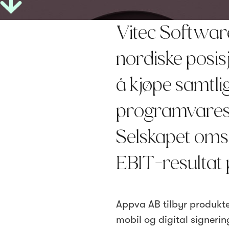
Vitec Software
nordiske posis
å kjøpe samtlig
programvarese
Selskapet oms
EBIT-resultat 
Appva AB tilbyr produkt
mobil og digital signeri