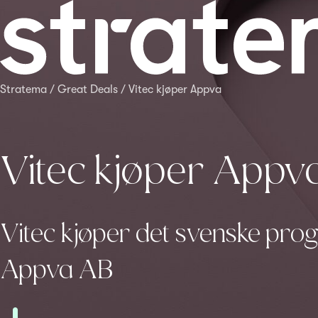
Stratema
/
Great Deals
/
Vitec kjøper Appva
Vitec kjøper Appv
Vitec kjøper det svenske pr
Appva AB