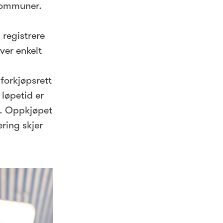
 kommuner.
 registrere
ver enkelt
forkjøpsrett
løpetid er
%. Oppkjøpet
ering skjer