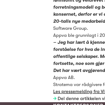
lønnsomt og veldrevet 
forretningsmodell og be
konsernet, derfor er vi 
20-talls nye medarbeid
Software Group.
Appva ble grunnlagt i 20
– Jeg har lært å kjenn
forståelse for hva de i
offentlige selskaper. M
fortsette, noe som gjør 
Det har vært avgjørend
Appva AB.
Stratema var rådgivere f
Les pressemelding fra Vi
Del denne artikkelen v