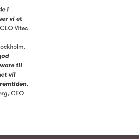
de i
er vi et
 CEO Vitec
Stockholm.
god
ware til
et vil
fremtiden.
berg, CEO