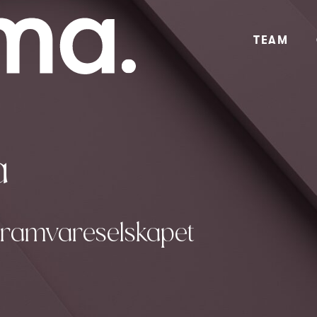
TEAM
a
ogramvareselskapet