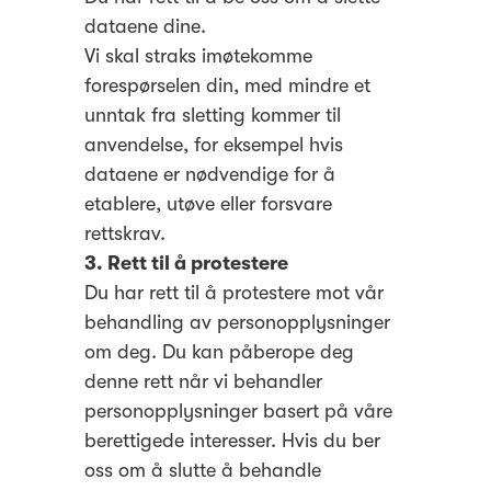
dataene dine.
Vi skal straks imøtekomme
forespørselen din, med mindre et
unntak fra sletting kommer til
anvendelse, for eksempel hvis
dataene er nødvendige for å
etablere, utøve eller forsvare
rettskrav.
3. Rett til å protestere
Du har rett til å protestere mot vår
behandling av personopplysninger
om deg. Du kan påberope deg
denne rett når vi behandler
personopplysninger basert på våre
berettigede interesser. Hvis du ber
oss om å slutte å behandle