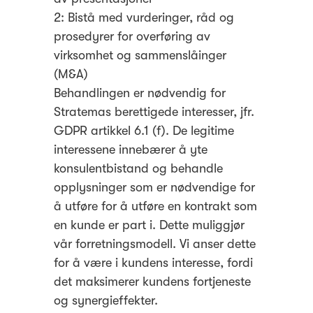
2: Bistå med vurderinger, råd og
prosedyrer for overføring av
virksomhet og sammenslåinger
(M&A)
Behandlingen er nødvendig for
Stratemas berettigede interesser, jfr.
GDPR artikkel 6.1 (f). De legitime
interessene innebærer å yte
konsulentbistand og behandle
opplysninger som er nødvendige for
å utføre for å utføre en kontrakt som
en kunde er part i. Dette muliggjør
vår forretningsmodell. Vi anser dette
for å være i kundens interesse, fordi
det maksimerer kundens fortjeneste
og synergieffekter.