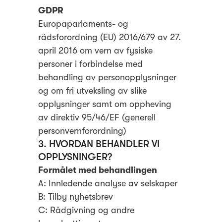
GDPR
Europaparlaments- og
rådsforordning (EU) 2016/679 av 27.
april 2016 om vern av fysiske
personer i forbindelse med
behandling av personopplysninger
og om fri utveksling av slike
opplysninger samt om oppheving
av direktiv 95/46/EF (generell
personvernforordning)
3. HVORDAN BEHANDLER VI
OPPLYSNINGER?
Formålet med behandlingen
A: Innledende analyse av selskaper
B: Tilby nyhetsbrev
C: Rådgivning og andre