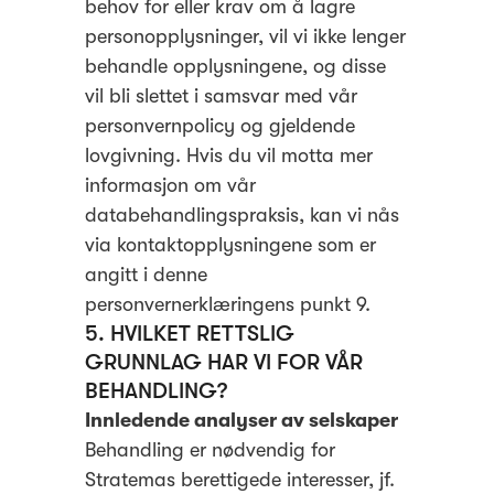
behov for eller krav om å lagre
personopplysninger, vil vi ikke lenger
behandle opplysningene, og disse
vil bli slettet i samsvar med vår
personvernpolicy og gjeldende
lovgivning. Hvis du vil motta mer
informasjon om vår
databehandlingspraksis, kan vi nås
via kontaktopplysningene som er
angitt i denne
personvernerklæringens punkt 9.
5. HVILKET RETTSLIG
GRUNNLAG HAR VI FOR VÅR
BEHANDLING?
Innledende analyser av selskaper
Behandling er nødvendig for
Stratemas berettigede interesser, jf.