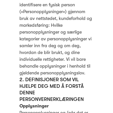
identifisere en fysisk person
(«Personopplysninger») gjennom
bruk av nettstedet, kundeforhold og
markedsføring: Hvilke
personopplysninger og særlige
kategorier av personopplysninger vi
samler inn fra deg og om deg,
hvordan de blir brukt, og dine
individuelle rettigheter. Vi vil bare
behandle opplysninger i henhold til
gjeldende personopplysningslov.
2. DEFINISJONER SOM VIL
HJELPE DEG MED Å FORSTÅ
DENNE
PERSONVERNERKLÆRINGEN
Opplysninger
Personopplysninger og (når det er