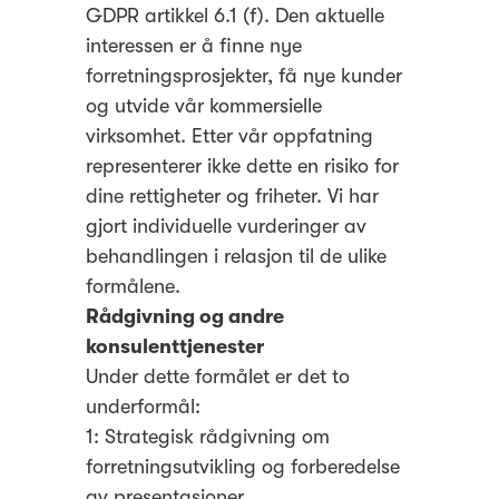
GDPR artikkel 6.1 (f). Den aktuelle
interessen er å finne nye
forretningsprosjekter, få nye kunder
og utvide vår kommersielle
virksomhet. Etter vår oppfatning
representerer ikke dette en risiko for
dine rettigheter og friheter. Vi har
gjort individuelle vurderinger av
behandlingen i relasjon til de ulike
formålene.
Rådgivning og andre
konsulenttjenester
Under dette formålet er det to
underformål:
1: Strategisk rådgivning om
forretningsutvikling og forberedelse
av presentasjoner