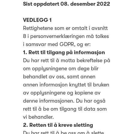
Sist oppdatert 08. desember 2022
VEDLEGG 1
Rettighetene som er omtalt i avsnitt
8 i personvernerklæringen må tolkes
i samsvar med GDPR, og er:
1. Rett til tilgang på informasjon
Du har rett til å motta bekreftelse på
om opplysningene om dege blir
behandlet av oss, samt annen
annen informasjon knyttet til bruken
av opplysningene og kopiene av
denne informasjonen. Du har også
rett til å be om tilgang til data som
vi behandler.
2. Retten til å kreve sletting
Du har rett til å be oss om å slette