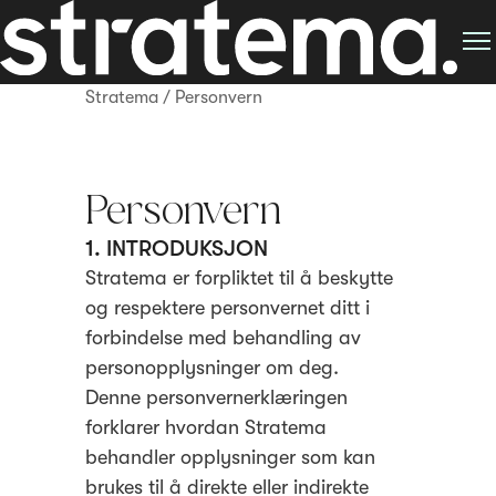
Stratema
/
Personvern
Personvern
1. INTRODUKSJON
Stratema er forpliktet til å beskytte
og respektere personvernet ditt i
forbindelse med behandling av
personopplysninger om deg.
Denne personvernerklæringen
forklarer hvordan Stratema
behandler opplysninger som kan
brukes til å direkte eller indirekte