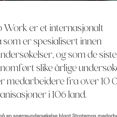
 Work er et internasjonalt
 som er spesialisert innen
dersøkelser, og som de sist
nomført slike årlige undersøk
ner medarbeidere fra over 10
anisasjoner i 106 land.
t på en spørreundersøkelse blant Stratemas medarb