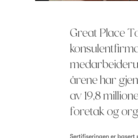
Great Place To
konsulentfirma
medarbeiderun
årene har gjen
av 19,8 millio
foretak og org
Sertifiseringen er baser