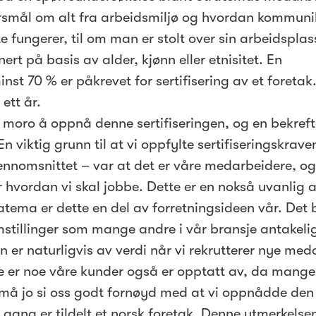
ørsmål om alt fra arbeidsmiljø og hvordan kommun
 fungerer, til om man er stolt over sin arbeidsplass
ert på basis av alder, kjønn eller etnisitet. En
st 70 % er påkrevet for sertifisering av et foretak
 ett år.
g moro å oppnå denne sertifiseringen, og en bekreft
n viktig grunn til at vi oppfylte sertifiseringskrave
jennomsnittet – var at det er våre medarbeidere, og
hvordan vi skal jobbe. Dette er en nokså uvanlig
atema er dette en del av forretningsideen vår. Det b
mstillinger som mange andre i vår bransje antakelig
en er naturligvis av verdi når vi rekrutterer nye med
te er noe våre kunder også er opptatt av, da mang
vi må jo si oss godt fornøyd med at vi oppnådde den
ng er tildelt et norsk foretak. Denne utmerkelsen