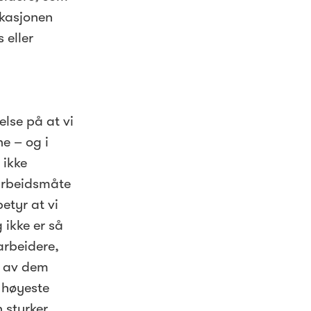
ikasjonen
 eller
.
else på at vi
ne – og i
 ikke
 arbeidsmåte
etyr at vi
 ikke er så
arbeidere,
e av dem
 høyeste
 styrker