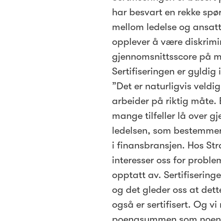
har besvart en rekke sp
mellom ledelse og ansatte
opplever å være diskrimin
gjennomsnittsscore på min
Sertifiseringen er gyldig i
”Det er naturligvis veldi
arbeider på riktig måte. E
mange tilfeller lå over g
ledelsen, som bestemmer 
i finansbransjen. Hos Str
interesser oss for proble
opptatt av. Sertifisering
og det gleder oss at det
også er sertifisert. Og 
poengsummen som noen ga