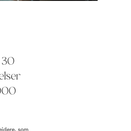
e 30
elser
 000
eidere, som