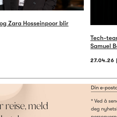
g Zara Hosseinpoor blir
Tech-team
Samuel B
27.04.26
Section
* Ved å sen
r reise, meld
deg nyhets
personvern