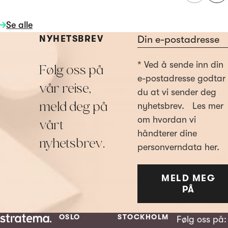
Se alle
Section
NYHETSBREV
* Ved å sende inn din
Følg oss på
e-postadresse godtar
vår reise,
du at vi sender deg
meld deg på
nyhetsbrev. Les mer
om hvordan vi
vårt
håndterer dine
nyhetsbrev.
personverndata her.
MELD MEG
PÅ
OSLO
STOCKHOLM
Følg oss på: