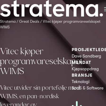
Stratema
/
Great Deals
/
Vitec kjøper programvareselskapet
WIMS
Vitec kjøper
PROSJEKTLED
Dave Sandberg
programvareselskapet
MANDAT
WIMS
Kjøpsoppdrag
BRANSJE
Teknologi
Vitec utvider sin portefølje med
SaaS & Software
WIMS, en pan-nordisk
leverandør av