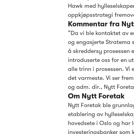
Hawk med hylleselskaper,
oppkjøpsstrategi fremov
Kommentar fra Nytt
“Da vi ble kontaktet av e
og engasjerte Stratema s
å skreddersy prosessen e
introduserte oss for en 
alle trinn i prosessen. V
det varmeste. Vi ser frem
og adm. dir., Nytt Foreta
Om Nytt Foretak
Nytt Foretak ble grunnlag
etablering av hylleselsk
hovedsete i Oslo og har 
investeringsbanker som ku