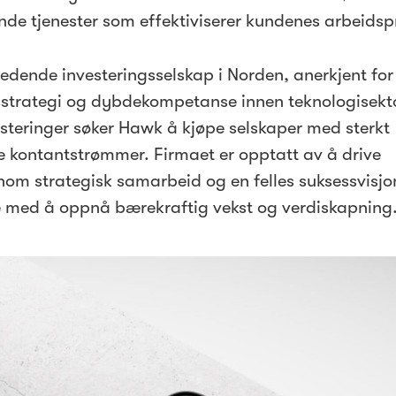
ende tjenester som effektiviserer kundenes arbeidsp
redende investeringsselskap i Norden, anerkjent for
gsstrategi og dybdekompetanse innen teknologisek
esteringer søker Hawk å kjøpe selskaper med sterkt
e kontantstrømmer. Firmaet er opptatt av å drive
nom strategisk samarbeid og en felles suksessvisjo
e med å oppnå bærekraftig vekst og verdiskapning