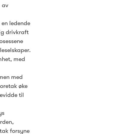
g av
g en ledende
g drivkraft
rosessene
leselskaper.
omhet, med
ammen med
Foretak øke
evidde til
ys
orden,
etak forsyne