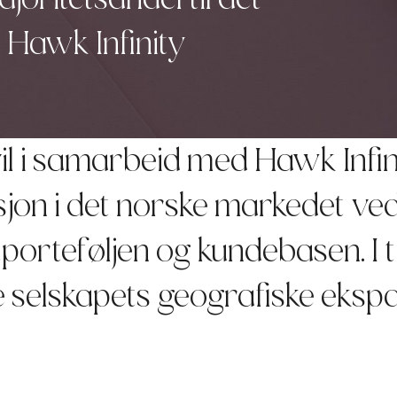
 Hawk Infinity
il i samarbeid med Hawk Infin
isjon i det norske markedet ve
porteføljen og kundebasen. I t
e selskapets geografiske eksp