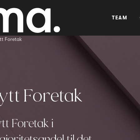
TEAM
tt Foretak
Nytt Foretak
tt Foretak i
oritetsandel til det