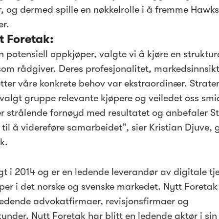
 og dermed spille en nøkkelrolle i å fremme Hawk
er.
 Foretak:
n potensiell oppkjøper, valgte vi å kjøre en struktur
om rådgiver. Deres profesjonalitet, markedsinnsikt 
tter våre konkrete behov var ekstraordinær. Strat
utvalgt gruppe relevante kjøpere og veiledet oss sm
i er strålende fornøyd med resultatet og anbefaler 
 til å videreføre samarbeidet”, sier Kristian Djuve,
k.
t i 2014 og er en ledende leverandør av digitale tje
aper i det norske og svenske markedet. Nytt Foretak
ledende advokatfirmaer, revisjonsfirmaer og
nder. Nytt Foretak har blitt en ledende aktør i sin 