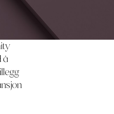
ity
d å
illegg
ansjon