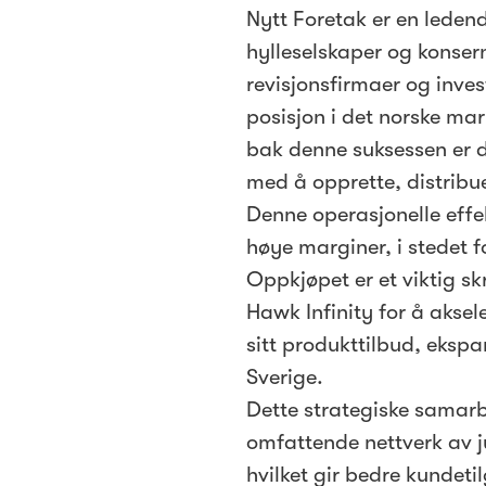
Nytt Foretak er en ledend
hylleselskaper og konser
revisjonsfirmaer og inve
posisjon i det norske ma
bak denne suksessen er d
med å opprette, distribue
Denne operasjonelle effe
høye marginer, i stedet 
Oppkjøpet er et viktig s
Hawk Infinity for å aksel
sitt produkttilbud, ekspa
Sverige.
Dette strategiske samarbe
omfattende nettverk av ju
hvilket gir bedre kundeti