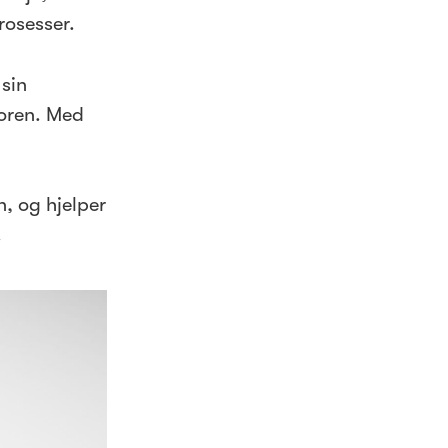
rosesser.
 sin
toren. Med
n, og hjelper
.