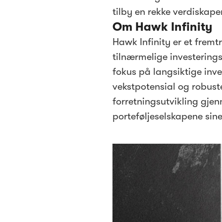
tilby en rekke verdiskap
Om Hawk Infinity
Hawk Infinity er et fremt
tilnærmelige investerin
fokus på langsiktige inv
vekstpotensial og robust
forretningsutvikling gjen
porteføljeselskapene sin