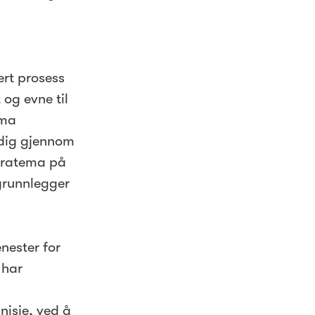
s
ert prosess
og evne til
ema
idig gjennom
Stratema på
 grunnlegger
nester for
 har
nisje, ved å