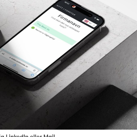
ia
LinkedIn
eller
Mail