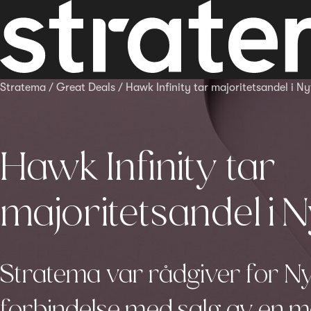
Stratema
/
Great Deals
/
Hawk Infinity tar majoritetsandel i Ny
Hawk Infinity tar
majoritetsandel i 
Stratema var rådgiver for Ny
forbindelse med salg av en maj