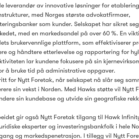
e leverandør av innovative løsninger for etablerin
nstrukturer, med Norges største advokatfirmaer,
steringsbanker som kunder. Selskapet har sikret se
rkedet, med en markedsandel på over 60 %. En vikti
ets brukervennlige plattform, som effektiviserer p
re og håndtere etterlevelse og rapportering for hyl
ktiviteten lar kundene fokusere på sin kjernevirks
for å bruke tid på administrative oppgaver.
kritt for Nytt Foretak, når selskapet nå slår seg s
erere sin vekst i Norden. Med Hawks støtte vil Nytt 
ndere sin kundebase og utvide sin geografiske rekk
idet gir også Nytt Foretak tilgang til Hawk Infinit
ridiske eksperter og investeringsbankfolk i hele N
lgang og markedspenetrasjon. I tillegg vil Nytt For