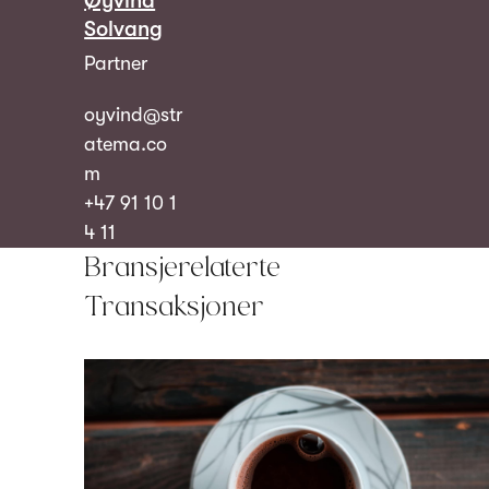
Øyvind
Solvang
Partner
oyvind@str
atema.co
m
+47 91 10 1
4 11
Bransjerelaterte
Transaksjoner