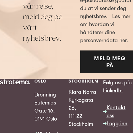
e-postadresse godtar
vår reise,
du at vi sender deg
meld deg på
nyhetsbrev. Les mer
om hvordan vi
vårt
håndterer dine
nyhetsbrev.
personverndata her.
MELD MEG
PÅ
OSLO
STOCKHOLM
Følg oss på:
LinkedIn
Klara Norra
Dronning
Kyrkogata
Eufemias
Kontakt
26,
Gate 16,
oss
111 22
0191 Oslo
Logg inn
Stockholm