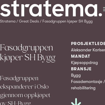
Stratema
/
Great Deals
/
Fasadgruppen kjøper SH Bygg
PROSJEKTLED
Fasadgruppen
Aleksander Karlse
kjøper SH Bygg
MANDAT
Kjøpsoppdrag
BRANSJE
Bygg
Fasadgruppen
Fasademontasje 
ekspanderer i Oslo
rehabilitering
gjennom oppkjøpet
av SH-Bygg.