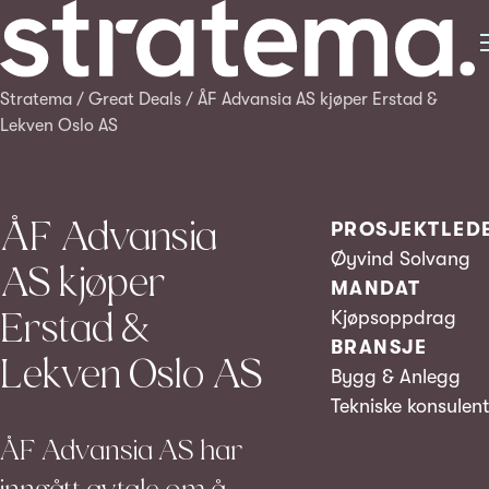
Stratema
/
Great Deals
/
ÅF Advansia AS kjøper Erstad &
Lekven Oslo AS
ÅF Advansia
PROSJEKTLED
Øyvind Solvang
AS kjøper
MANDAT
Erstad &
Kjøpsoppdrag
BRANSJE
Lekven Oslo AS
Bygg & Anlegg
Tekniske konsulent
ÅF Advansia AS har