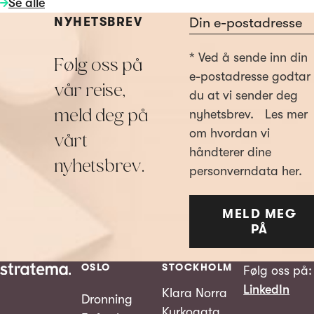
Se alle
Section
NYHETSBREV
* Ved å sende inn din
Følg oss på
e-postadresse godtar
vår reise,
du at vi sender deg
meld deg på
nyhetsbrev. Les mer
om hvordan vi
vårt
håndterer dine
nyhetsbrev.
personverndata her.
MELD MEG
PÅ
OSLO
STOCKHOLM
Følg oss på:
LinkedIn
Klara Norra
Dronning
Kyrkogata