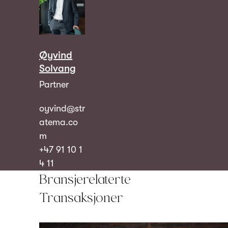
Øyvind
Solvang
Partner
oyvind@str
atema.co
m
+47 91 10 1
4 11
Bransjerelaterte
Transaksjoner