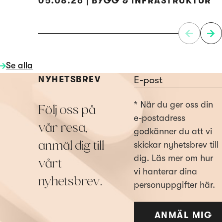
05.08.26 | BYGG & INFRASTRUKTUR
Se alla
Section
NYHETSBREV
* När du ger oss din
Följ oss på
e-postadress
vår resa,
godkänner du att vi
anmäl dig till
skickar nyhetsbrev till
dig. Läs mer om hur
vårt
vi hanterar dina
nyhetsbrev.
personuppgifter här.
ANMÄL MIG