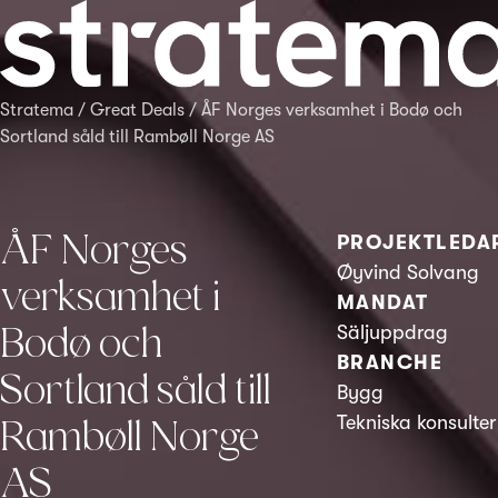
Stratema
/
Great Deals
/
ÅF Norges verksamhet i Bodø och
Sortland såld till Rambøll Norge AS
ÅF Norges
PROJEKTLEDA
Øyvind Solvang
verksamhet i
MANDAT
Bodø och
Säljuppdrag
BRANCHE
Sortland såld till
Bygg
Tekniska konsulter
Rambøll Norge
AS