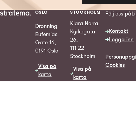
OSLO
STOCKHOLM
Följ oss på
L
Klara Norra
Dronning
Kontakt
Kyrkogata
Eufemias
Logga inn
26,
Gate 16,
111 22
0191 Oslo
Stockholm
Personuppgi
Cookies
Visa på
Visa på
karta
karta