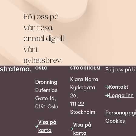
Följ oss på
vår resa,
anmäl dig till
vårt
nyhetsbrev.
OSLO
STOCKHOLM
Följ oss på
L
Klara Norra
Dronning
Kontakt
Kyrkogata
Eufemias
Logga inn
26,
Gate 16,
111 22
0191 Oslo
Stockholm
Personuppgi
Cookies
Visa på
Visa på
karta
karta