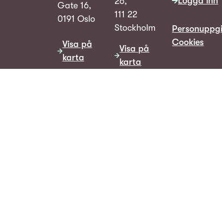
Logga inn
26,
Gate 16,
111 22
0191 Oslo
Stockholm
Personuppgi
Cookies
Visa på
Visa på
karta
karta