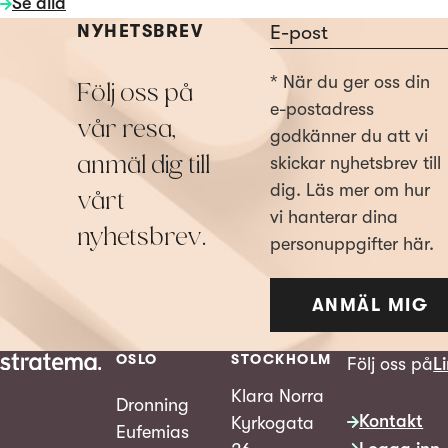
Se alla
Section
NYHETSBREV
* När du ger oss din
Följ oss på
e-postadress
vår resa,
godkänner du att vi
anmäl dig till
skickar nyhetsbrev till
dig. Läs mer om hur
vårt
vi hanterar dina
nyhetsbrev.
personuppgifter här.
ANMÄL MIG
OSLO
STOCKHOLM
Följ oss på
L
Klara Norra
Dronning
Kontakt
Kyrkogata
Eufemias