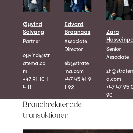
Øyvind
Edvard
Solvang
Braanaas
Zara
Hosseinpo
Partner
Associate
Senior
Director
oyvind@str
Associate
atema.co
eb@strate
zh@strate
m
ma.com
a.com
+47 91 10 1
+47 45 41 9
+47 47 95 
4 11
1 92
90
Branchrelaterade
transaktioner