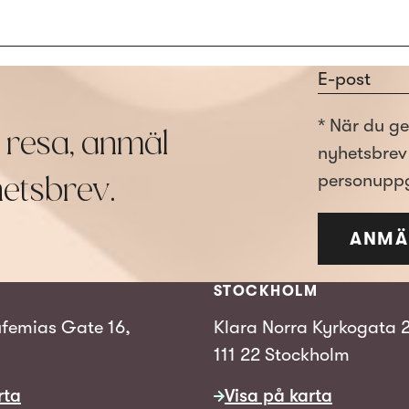
Section
* När du ge
r resa, anmäl
nyhetsbrev 
personuppg
yhetsbrev.
ANMÄ
STOCKHOLM
femias Gate 16,
Klara Norra Kyrkogata 
111 22 Stockholm
rta
Visa på karta