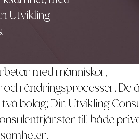
n Utvikling
.
 arbetar med människor,
r och ändringsprocesser. De 
 två bolag; Din Utvikling Cons
onsulenttjänster till både priv
ksamheter.