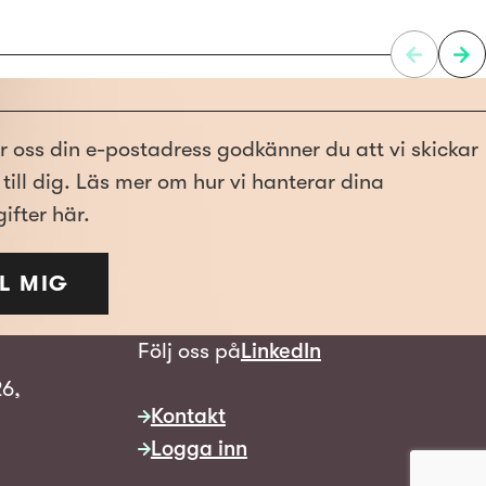
r oss din e-postadress godkänner du att vi skickar
till dig. Läs mer om hur vi hanterar dina
ifter här.
L MIG
Följ oss på
LinkedIn
26,
Kontakt
Logga inn