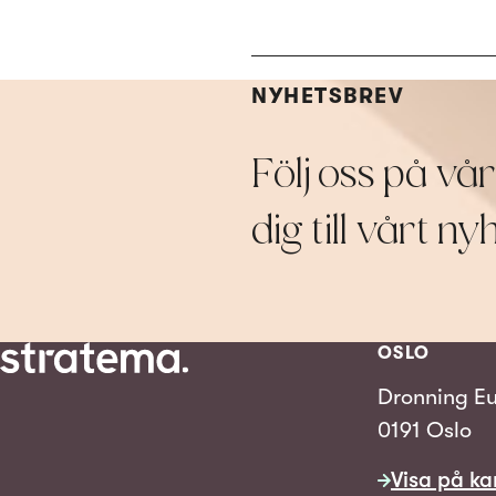
NYHETSBREV
Följ oss på vå
dig till vårt n
OSLO
Dronning Eu
0191 Oslo
Visa på ka