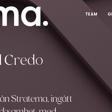
TEAM
G
ill Credo
rån Stratema, ingått
verksamhet, med