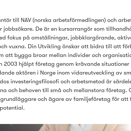
antör till NAV (norska arbetsförmedlingen) och arbe
 jobbsökare. De är en kursarrangör som tillhandhå
ed fokus på omställningar, jobbklargörande, aktiv
h vuxna. Din Utvikling önskar att bidra till att fö
m att bygga broar mellan individer och organisati
n 2003 hjälpt företag genom krävande situationer
edande aktören i Norge inom vidareutveckling av s
dos investeringsfilosofi och arbetsmetod är särdel
rna och behoven till små och mellanstora företag.
grundläggare och ägare av familjeföretag för att 
potential.