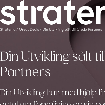
Stratema
/
Great Deals
/
Din Utvikling sålt till Credo Partners
Din Utvikling sålt t
Partners
Din Utvikling har, med hjälp f
avtal om försäljning av sin 