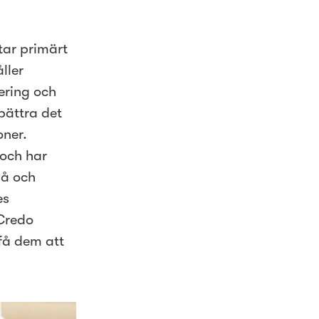
tar primärt
ller
ering och
rbättra det
oner.
 och har
må och
es
 Credo
få dem att