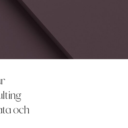
är
ulting
ata och