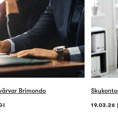
värvar Brimondo
Skykontor
GI
19.03.26