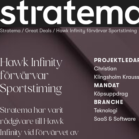
Stratema
/
Great Deals
/
Hawk Infinity förvärvar Sportstiming
Hawk Infinity
PROJEKTLEDA
Christian
förvärvar
Klingsholm Kraus
Sportstiming
MANDAT
Köpsuppdrag
BRANCHE
Stratema har varit
Teknologi
SaaS & Software
rådgivare till Hawk
Infinity vid förvärvet av