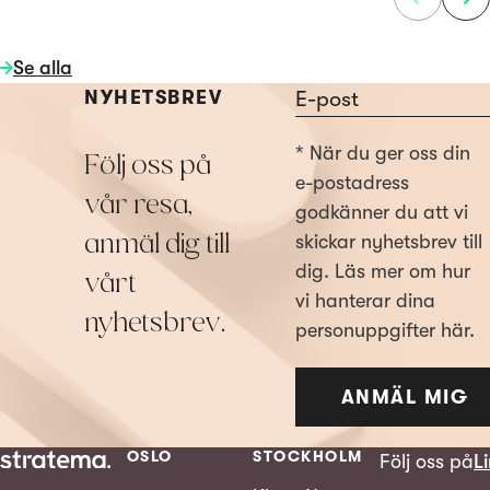
Se alla
Section
NYHETSBREV
* När du ger oss din
Följ oss på
e-postadress
vår resa,
godkänner du att vi
anmäl dig till
skickar nyhetsbrev till
dig. Läs mer om hur
vårt
vi hanterar dina
nyhetsbrev.
personuppgifter här.
ANMÄL MIG
OSLO
STOCKHOLM
Följ oss på
L