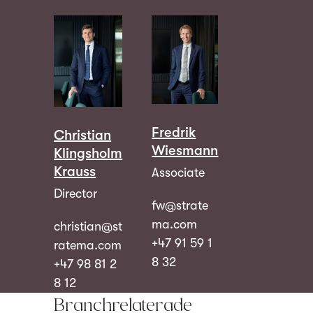
Fredrik
Christian
Wiesmann
Klingsholm
Krauss
Associate
Director
fw@strate
ma.com
christian@st
+47 91 59 1
ratema.com
8 32
+47 98 81 2
8 12
Branchrelaterade