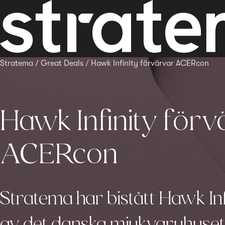
Stratema
/
Great Deals
/
Hawk Infinity förvärvar ACERcon
Hawk Infinity för
ACERcon
Stratema har bistått Hawk Inf
av det danska mjukvaruhus