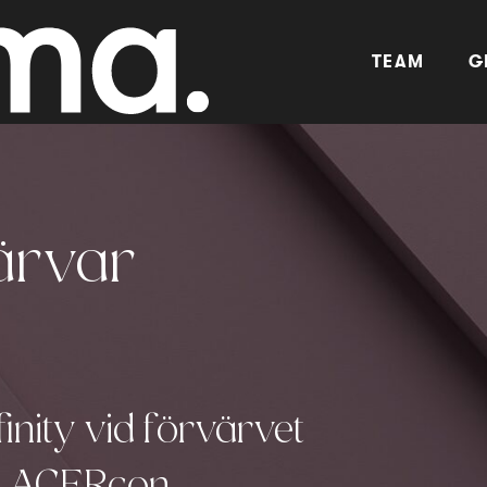
TEAM
G
värvar
inity vid förvärvet
et ACERcon