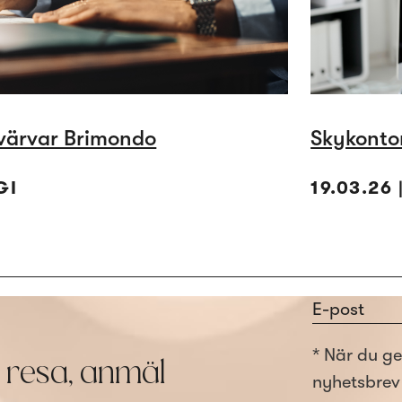
värvar Brimondo
Skykontor
GI
19.03.26
Section
* När du ge
r resa, anmäl
nyhetsbrev 