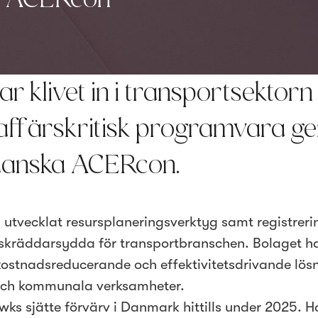
tar klivet in i transportsektor
 affärskritisk programvara 
danska ACERcon.
utvecklat resursplaneringsverktyg samt registreri
skräddarsydda för transportbranschen. Bolaget h
 kostnadsreducerande och effektivitetsdrivande lös
 och kommunala verksamheter.
ks sjätte förvärv i Danmark hittills under 2025. 