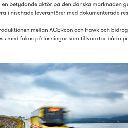
som en betydande aktör på den danska marknaden 
stera i nischade leverantörer med dokumenterade res
troduktionen mellan ACERcon och Hawk och bidrog t
ess med fokus på lösningar som tillvaratar båda p