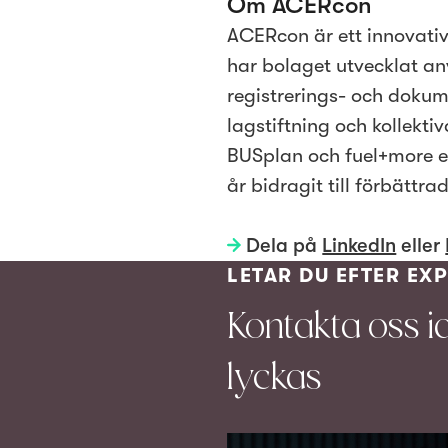
Om ACERcon
ACERcon är ett innovati
har bolaget utvecklat a
registrerings- och doku
lagstiftning och kollekti
BUSplan och fuel+more 
år bidragit till förbättr
Dela på
LinkedIn
eller
LETAR DU EFTER EX
Kontakta oss i
lyckas