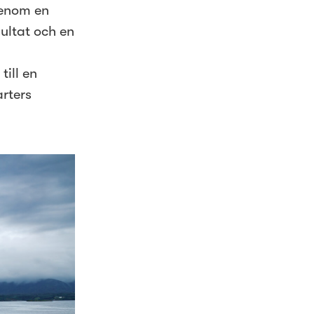
genom en
ultat och en
ill en
arters