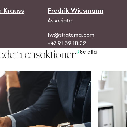
m Krauss
Fredrik Wiesmann
Associate
fw@stratema.com
+47 91 59 18 32
Se alla
ade transaktioner