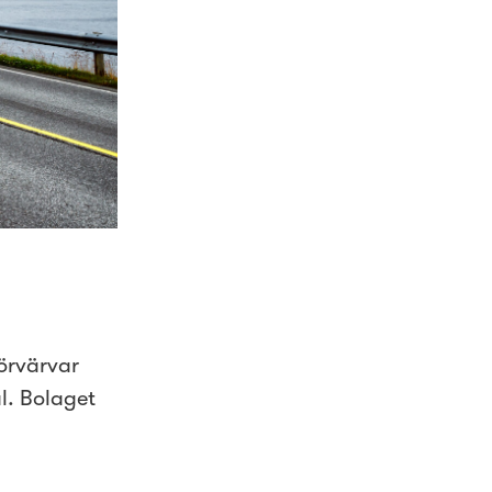
förvärvar
l. Bolaget