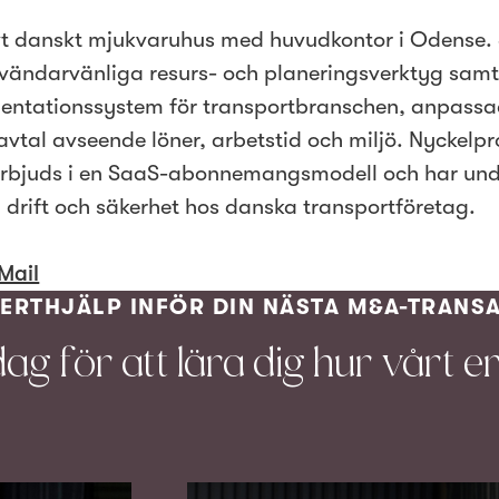
vt danskt mjukvaruhus med huvudkontor i Odense.
nvändarvänliga resurs- och planeringsverktyg sam
mentationssystem för transportbranschen, anpassad
vavtal avseende löner, arbetstid och miljö. Nyckelp
erbjuds i en SaaS-abonnemangsmodell och har un
ad drift och säkerhet hos danska transportföretag.
Mail
PERTHJÄLP INFÖR DIN NÄSTA M&A-TRANS
dag för att lära dig hur vårt e