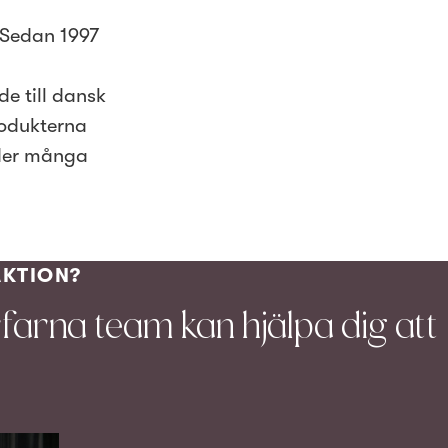
 Sedan 1997
t
e till dansk
rodukterna
der många
AKTION?
rfarna team kan hjälpa dig att