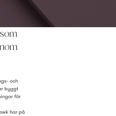
n som
genom
ngs- och
ar byggt
ningar för
Hawk har på