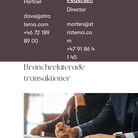
Partner
Director
dave@stra
morten@st
tema.com
ratema.co
+46 72 189
m
89 00
+47 91 86 4
1 45
Branchrelaterade
transaktioner