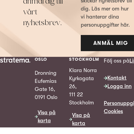
anmäl dig till
skickar nyhetsbrev till
dig. Läs mer om hur
vårt
vi hanterar dina
nyhetsbrev.
personuppgifter här.
ANMÄL MIG
OSLO
STOCKHOLM
Följ oss på
L
Klara Norra
Dronning
Kontakt
Kyrkogata
Eufemias
Logga inn
26,
Gate 16,
111 22
0191 Oslo
Stockholm
Personuppgi
Cookies
Visa på
Visa på
karta
karta