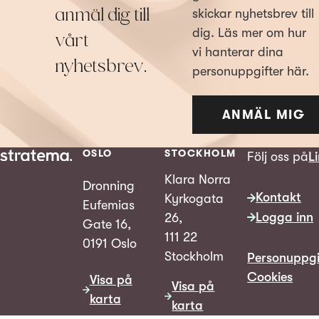
anmäl dig till
skickar nyhetsbrev till
dig. Läs mer om hur
vårt
vi hanterar dina
nyhetsbrev.
personuppgifter här.
ANMÄL MIG
OSLO
STOCKHOLM
Följ oss på
L
Klara Norra
Dronning
Kontakt
Kyrkogata
Eufemias
Logga inn
26,
Gate 16,
111 22
0191 Oslo
Stockholm
Personuppgi
Cookies
Visa på
Visa på
karta
karta